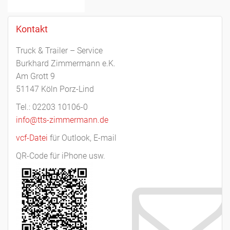
Kontakt
Truck & Trailer – Service
Burkhard Zimmermann e.K.
Am Grott 9
51147 Köln Porz-Lind
Tel.: 02203 10106-0
info@tts-zimmermann.de
vcf-Datei
für Outlook, E-mail
QR-Code für iPhone usw.